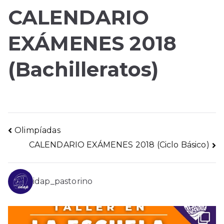
CALENDARIO
EXÁMENES 2018
(Bachilleratos)
Navegación
Olimpíadas
CALENDARIO EXÁMENES 2018 (Ciclo Básico)
de
entradas
idap_pastorino