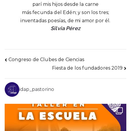
parí mis hijos desde la carne
más fecunda del Edén; y son los tres;
inventadas poesías, de mi amor por él.
Silvia Pérez
Navegación
Congreso de Clubes de Ciencias
Fiesta de los fundadores 2019
de
entradas
idap_pastorino