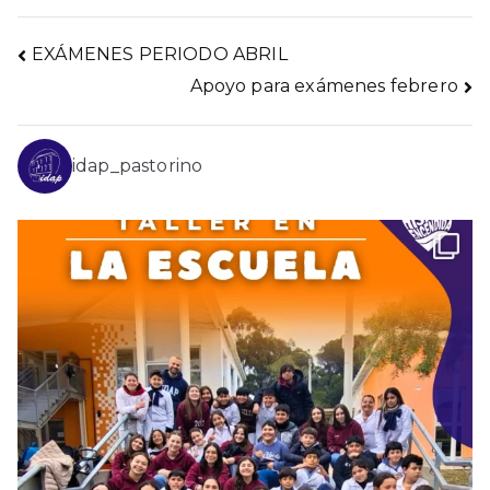
Navegación
EXÁMENES PERIODO ABRIL
Apoyo para exámenes febrero
de
entradas
idap_pastorino