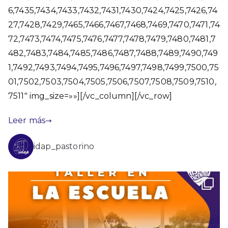
6,7435,7434,7433,7432,7431,7430,7424,7425,7426,74
27,7428,7429,7465,7466,7467,7468,7469,7470,7471,74
72,7473,7474,7475,7476,7477,7478,7479,7480,7481,7
482,7483,7484,7485,7486,7487,7488,7489,7490,749
1,7492,7493,7494,7495,7496,7497,7498,7499,7500,75
01,7502,7503,7504,7505,7506,7507,7508,7509,7510,
7511″ img_size=»»][/vc_column][/vc_row]
Leer más
idap_pastorino