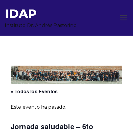
Saltar
IDAP
al
contenido
Instituto Dr. Andrés Pastorino
« Todos los Eventos
Este evento ha pasado.
Jornada saludable – 6to