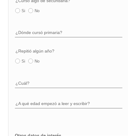
¿Cursó algo de secundaria?
Si
No
¿Dónde cursó primaria?
¿Repitió algún año?
Si
No
¿Cuál?
¿A qué edad empezó a leer y escribir?
Otros datos de interés